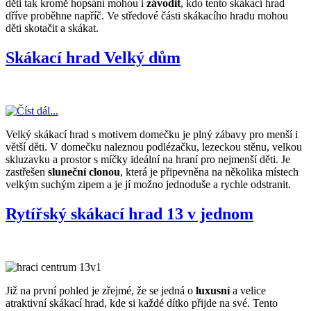
děti tak kromě hopsání mohou i
závodit
, kdo tento skákací hrad
dříve proběhne napříč. Ve středové části skákacího hradu mohou
děti skotačit a skákat.
Skákací hrad Velký dům
Velký skákací hrad s motivem domečku je plný zábavy pro menší i
větší děti. V domečku naleznou podlézačku, lezeckou stěnu, velkou
skluzavku a prostor s míčky ideální na hraní pro nejmenší děti. Je
zastřešen
sluneční clonou
, která je připevněna na několika místech
velkým suchým zipem a je jí možno jednoduše a rychle odstranit.
Rytířský skákací hrad 13 v jednom
Již na první pohled je zřejmé, že se jedná o
luxusní
a velice
atraktivní skákací hrad, kde si každé dítko přijde na své. Tento