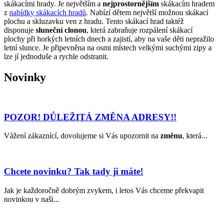
skákacími hrady. Je největším a
nejprostornějším
skákacím hradem
z
nabídky skákacích hradů
. Nabízí dětem největší možnou skákací
plochu a skluzavku ven z hradu. Tento skákací hrad taktéž
disponuje
sluneční clonou
, která zabraňuje rozpálení skákací
plochy při horkých letních dnech a zajistí, aby na vaše děti nepražilo
letní slunce. Je připevněna na osmi místech velkými suchými zipy a
lze jí jednoduše a rychle odstranit.
Novinky
POZOR! DŮLEŽITÁ ZMĚNA ADRESY!!
Vážení zákaznící, dovolujeme si Vás upozornit na
změnu
, která...
Chcete novinku? Tak tady ji máte!
Jak je každoročně dobrým zvykem, i letos Vás chceme překvapit
novinkou v naši...