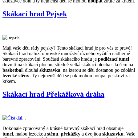
skluzavce dolů a ty nejmenší děti se mohou
houpat
žirafě za krkem.
Skákací hrad Pejsek
Mají vaše děti rády pejsky? Tento skákací hrad je pro vás to pravé!
Skákací hrad nabízí obrovské množství různého vyžití a nádherné
barevné zpracování. Součástí skákacího hradu je
podlézací tunel
dovnitř na skákací plochu, středně velká skákací plocha s košem na
basketbal
, dlouhá
skluzavka
, na kterou se děti dostanou po zdolání
lezecké stěny
. Ty nejmenší děti se pak mohou houpat pejskovi za
krkem.
Skákací hrad Překážková dráha
Dokonale zpracovaný a krásně barevný skákací hrad obsahuje
tunel
, malou lezeckou
stěnu
,
překážky
a dvojitou
skluzavku
. Vaše