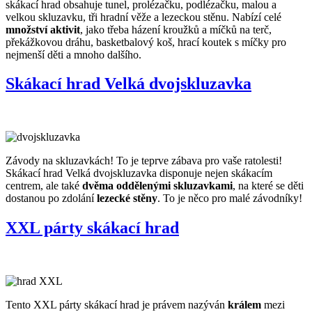
skákací hrad obsahuje tunel, prolézačku, podlézačku, malou a
velkou skluzavku, tři hradní věže a lezeckou stěnu. Nabízí celé
množství aktivit
, jako třeba házení kroužků a míčků na terč,
překážkovou dráhu, basketbalový koš, hrací koutek s míčky pro
nejmenší děti a mnoho dalšího.
Skákací hrad Velká dvojskluzavka
Závody na skluzavkách! To je teprve zábava pro vaše ratolesti!
Skákací hrad Velká dvojskluzavka disponuje nejen skákacím
centrem, ale také
dvěma oddělenými skluzavkami
, na které se děti
dostanou po zdolání
lezecké stěny
. To je něco pro malé závodníky!
XXL párty skákací hrad
Tento XXL párty skákací hrad je právem nazýván
králem
mezi