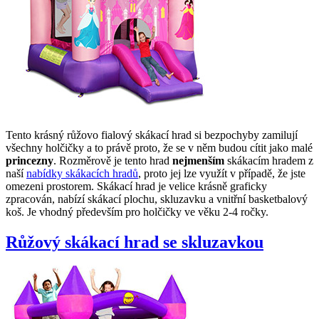
Tento krásný růžovo fialový skákací hrad si bezpochyby zamilují
všechny holčičky a to právě proto, že se v něm budou cítit jako malé
princezny
. Rozměrově je tento hrad
nejmenším
skákacím hradem z
naší
nabídky skákacích hradů
, proto jej lze využít v případě, že jste
omezeni prostorem. Skákací hrad je velice krásně graficky
zpracován, nabízí skákací plochu, skluzavku a vnitřní basketbalový
koš. Je vhodný především pro holčičky ve věku 2-4 ročky.
Růžový skákací hrad se skluzavkou