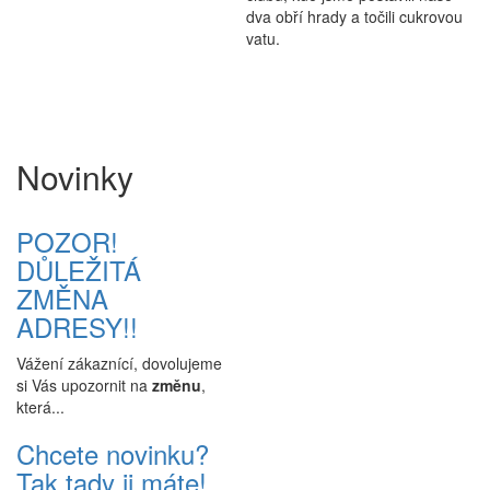
dva obří hrady a točili cukrovou
vatu.
Novinky
POZOR!
DŮLEŽITÁ
ZMĚNA
ADRESY!!
Vážení zákaznící, dovolujeme
si Vás upozornit na
změnu
,
která...
Chcete novinku?
Tak tady ji máte!