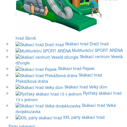
hrad Sloník
Skákací hrad Dračí hrad
Multifunkční SPORT ARÉNA
Skákací centrum Veselá
džungle
Skákací hrad Pejsek
Skákací hrad
Překážková dráha
Skákací hrad Velký dům
Rytířský skákací hrad
13 v jednom
Skákací hrad Velká
dvojskluzavka
XXL párty skákací hrad
Party vybavení