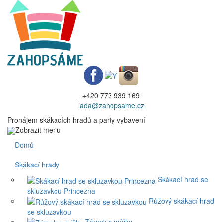
+420 773 939 169
lada@zahopsame.cz
Pronájem skákacích hradů a party vybavení
Zobrazit menu
Domů
Skákací hrady
Skákací hrad se
skluzavkou Princezna
Růžový skákací hrad
se skluzavkou
Zámek s míčky