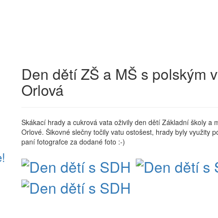
Den dětí ZŠ a MŠ s polským 
Orlová
Skákací hrady a cukrová vata oživily den dětí Základní školy 
Orlové. Šikovné slečny točily vatu ostošest, hrady byly využit
paní fotografce za dodané foto :-)
e!