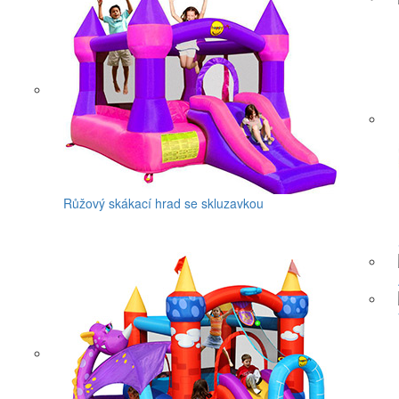
Růžový skákací hrad se skluzavkou